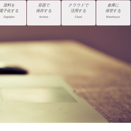
資料を
容器で
クラウドで
倉庫に
電子化する
保存する
活用する
保管する
Digitalize
Archive
Cloud
Warehouse